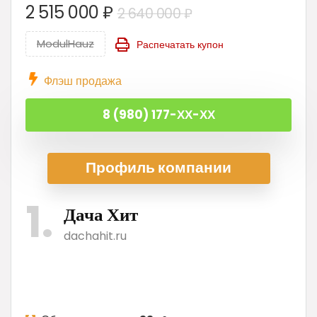
Первоначальна
Текущая
2 515 000
₽
2 640 000
₽
цена
цена:
ModulHauz
Распечатать купон
составляла
2
2
515
Флэш продажа
640
000 ₽.
000 ₽.
8 (980) 177-ХХ-ХХ
Профиль ком
пании
1
Дача Хит
dachahit.ru