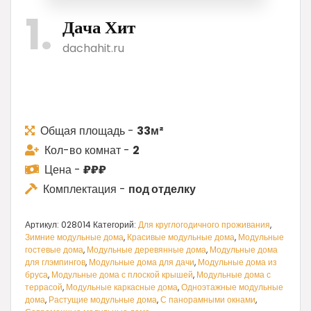
2
515
1
640
000 ₽.
Дача Хит
000 ₽.
dachahit.ru
Общая площадь -
33м²
Кол-во комнат -
2
Цена -
₽₽₽
Комплектация -
под отделку
Артикул:
028014
Категорий:
Для круглогодичного проживания
,
Зимние модульные дома
,
Красивые модульные дома
,
Модульные
гостевые дома
,
Модульные деревянные дома
,
Модульные дома
для глэмпингов
,
Модульные дома для дачи
,
Модульные дома из
бруса
,
Модульные дома с плоской крышей
,
Модульные дома с
террасой
,
Модульные каркасные дома
,
Одноэтажные модульные
дома
,
Растущие модульные дома
,
С панорамными окнами
,