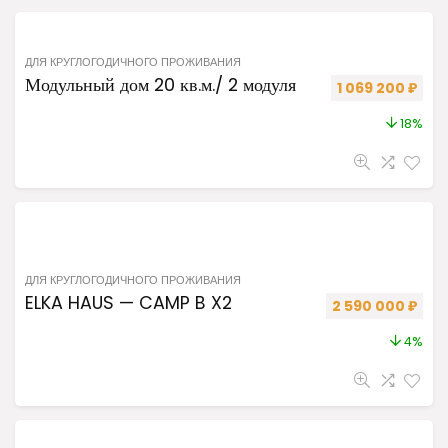
ДЛЯ КРУГЛОГОДИЧНОГО ПРОЖИВАНИЯ
Модульный дом 20 кв.м./ 2 модуля
Первоначальная
Теку
1 069 200
₽
18%
ДЛЯ КРУГЛОГОДИЧНОГО ПРОЖИВАНИЯ
ELKA HAUS — CAMP B X2
Первоначальная 
Теку
2 590 000
₽
4%