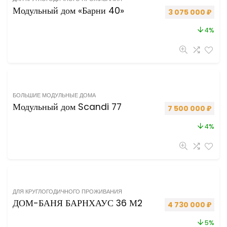
Модульный дом «Барни 40»
Первоначальная 
Теку
3 075 000
₽
4%
БОЛЬШИЕ МОДУЛЬНЫЕ ДОМА
Модульный дом Scandi 77
Первоначальная 
Теку
7 500 000
₽
4%
ДЛЯ КРУГЛОГОДИЧНОГО ПРОЖИВАНИЯ
ДОМ-БАНЯ БАРНХАУС 36 М2
Первоначальная 
Теку
4 730 000
₽
5%