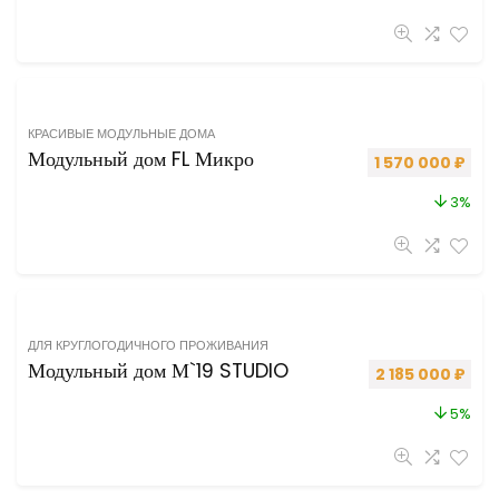
КРАСИВЫЕ МОДУЛЬНЫЕ ДОМА
Модульный дом FL Микро
Первоначальная
Теку
1 570 000
₽
3%
ДЛЯ КРУГЛОГОДИЧНОГО ПРОЖИВАНИЯ
Модульный дом М`19 STUDIO
Первоначальная
Теку
2 185 000
₽
5%