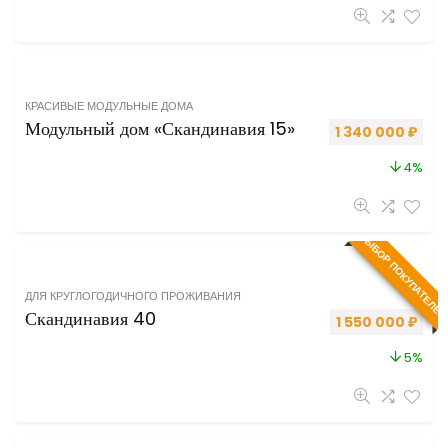
КРАСИВЫЕ МОДУЛЬНЫЕ ДОМА
Модульный дом «Скандинавия 15»
Первоначальная
Теку
1 340 000
₽
4%
ВЫБОР ПОКУПАТЕЛЕ
ДЛЯ КРУГЛОГОДИЧНОГО ПРОЖИВАНИЯ
Скандинавия 40
Первоначальная
Теку
1 550 000
₽
5%