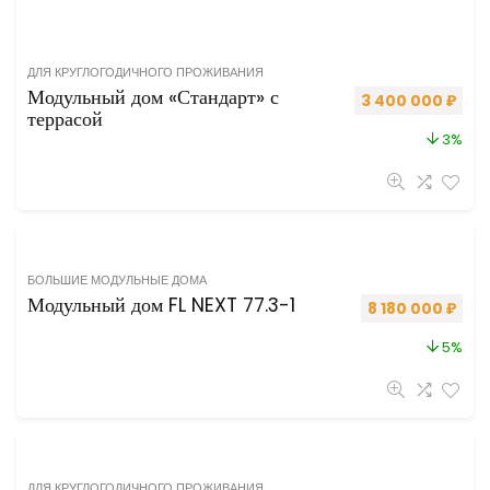
ДЛЯ КРУГЛОГОДИЧНОГО ПРОЖИВАНИЯ
Модульный дом «Стандарт» с
Первоначальная 
Теку
3 400 000
₽
террасой
3%
БОЛЬШИЕ МОДУЛЬНЫЕ ДОМА
Модульный дом FL NEXT 77.3-1
Первоначальная
Теку
8 180 000
₽
5%
ДЛЯ КРУГЛОГОДИЧНОГО ПРОЖИВАНИЯ