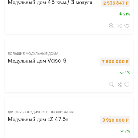
Модульный дом 45 кв.м./ 3 модуля
Первоначальная
Теку
2 535 847
₽
21%
БОЛЬШИЕ МОДУЛЬНЫЕ ДОМА
Модульный дом Vasa 9
Первоначальная 
Теку
7 500 000
₽
4%
ДЛЯ КРУГЛОГОДИЧНОГО ПРОЖИВАНИЯ
Модульный дом «Z 47.5»
Первоначальная 
Теку
3 920 000
₽
7%