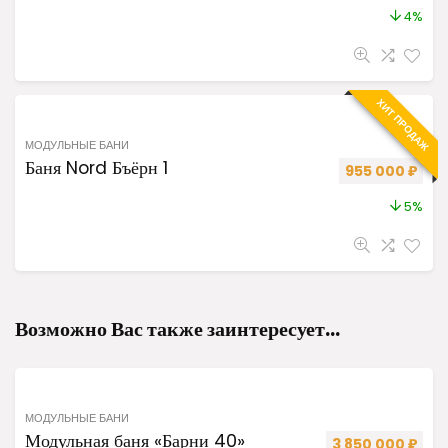
4%
ХИТ ПРОДАЖ
МОДУЛЬНЫЕ БАНИ
Баня Nord Бъёрн 1
Первоначальна
Теку
955 000
₽
5%
Возможно Вас также заинтересует…
МОДУЛЬНЫЕ БАНИ
Модульная баня «Барни 40»
Первоначальная
Теку
3 850 000
₽