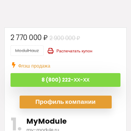
Первоначальна
Текущая
2 770 000
₽
2 900 000
₽
цена
цена:
ModulHauz
Распечатать купон
составляла
2
2
770
Флэш продажа
900
000 ₽.
000 ₽.
8 (800) 222-ХХ-ХХ
Профиль ком
пании
1
MyModule
my-module.ru