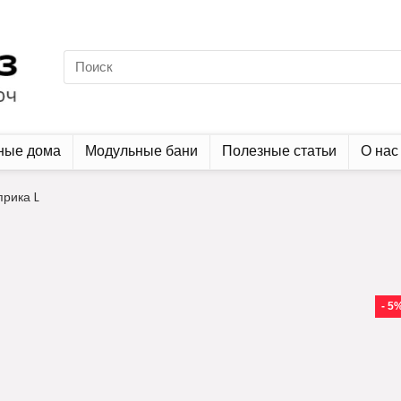
ные дома
Модульные бани
Полезные статьи
О нас
рика L
- 5