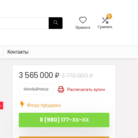
0
Сравнить
Нравится
Контакты
Первоначаль
Текущая
3 565 000
₽
3 770 000
₽
цена
цена:
ModulHauz
Распечатать купон
составляла
3
3
565
Флэш продажа
%
770
000 ₽.
000 ₽.
8 (980) 177-ХХ-ХХ