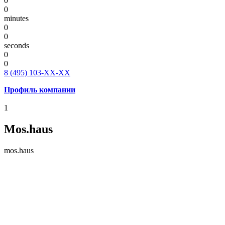
0
0
minutes
0
0
seconds
0
0
8 (495) 103-ХХ-ХХ
Профиль ком
пании
1
Mos.haus
mos.haus