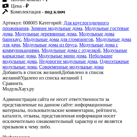
Цена -
₽
Комплектация -
под ключ
Артикул:
008005
Категорий:
Для круглогодичного
проживания
,
Зимние модульные дома
,
Модульные гостевые
дома
,
Модульные деревянные дома
,
Модульные дома
барнхаус
,
Модульные дома для глэмпингов
,
Модульные дома
для дачи
,
Модульные дома из бруса
,
Модульные дома с
коммуникациями
,
Модульные дома с отделкой
,
Модульные
каркасные дома
,
Модульные мини дома
,
Небольшие
модульные дома
,
Недорогие модульные дома
,
Одноэтажные
модульные дома
,
Современные модульные дома
Добавить в список желаний
Добавлено в список
желаний
Удалено из списка желаний
1
Сравнить
МодульХауз.ру
Администрация сайта не несет ответственности за
представленные на данном сайте: информационные
материалы, пользовательские комментарии, рейтинги,
каталоги, отзывы, представленная информация носит
исключительно ознакомительный характер и не является
призывом к чему либо.