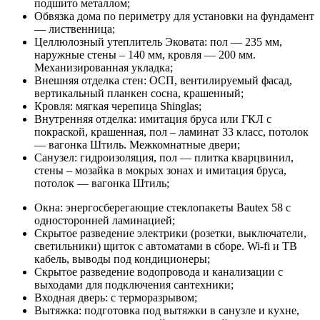
подшито металлом;
Обвязка дома по периметру для установки на фундамент
— лиственница;
Целлюлозный утеплитель Эковата: пол — 235 мм,
наружные стены – 140 мм, кровля — 200 мм.
Механизированная укладка;
Внешняя отделка стен: ОСП, вентилируемый фасад,
вертикальный планкен сосна, крашенный;
Кровля: мягкая черепица Shinglas;
Внутренняя отделка: имитация бруса или ГКЛ с
покраской, крашенная, пол – ламинат 33 класс, потолок
— вагонка Штиль. Межкомнатные двери;
Санузел: гидроизоляция, пол — плитка кварцвинил,
стены – мозайка в мокрых зонах и имитация бруса,
потолок — вагонка Штиль;
Окна: энергосберегающие стеклопакеты Bautex 58 с
односторонней ламинацией;
Скрытое разведение электрики (розетки, выключатели,
светильники) щиток с автоматами в сборе. Wi-fi и ТВ
кабель, выводы под кондиционеры;
Скрытое разведение водопровода и канализации с
выходами для подключения сантехники;
Входная дверь: с терморазрывом;
Вытяжка: подготовка под вытяжки в санузле и кухне,