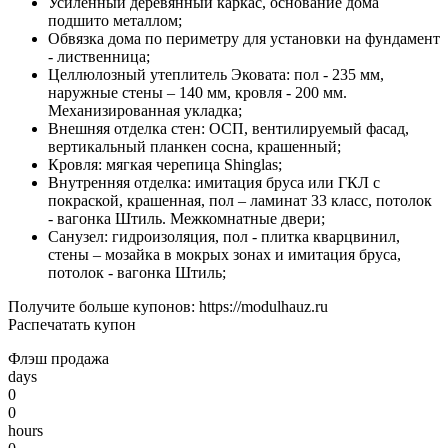
Усиленный деревянный каркас, основание дома
подшито металлом;
Обвязка дома по периметру для установки на фундамент
- лиственница;
Целлюлозный утеплитель Эковата: пол - 235 мм,
наружные стены – 140 мм, кровля - 200 мм.
Механизированная укладка;
Внешняя отделка стен: ОСП, вентилируемый фасад,
вертикальный планкен сосна, крашенный;
Кровля: мягкая черепица Shinglas;
Внутренняя отделка: имитация бруса или ГКЛ с
покраской, крашенная, пол – ламинат 33 класс, потолок
- вагонка Штиль. Межкомнатные двери;
Санузел: гидроизоляция, пол - плитка кварцвинил,
стены – мозайка в мокрых зонах и имитация бруса,
потолок - вагонка Штиль;
Получите больше купонов:
https://modulhauz.ru
Распечатать купон
Флэш продажа
days
0
0
hours