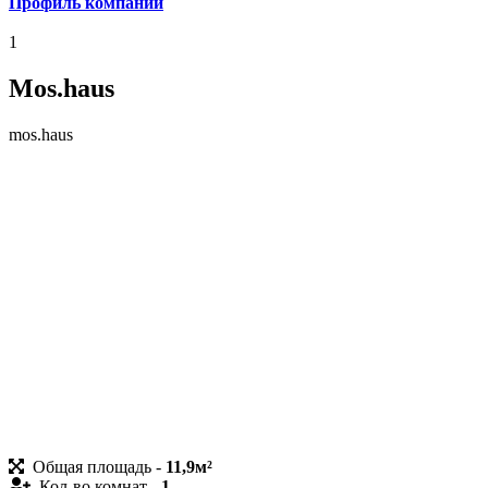
Профиль ком
пании
1
Mos.haus
mos.haus
Общая площадь -
11,9м²
Кол-во комнат -
1