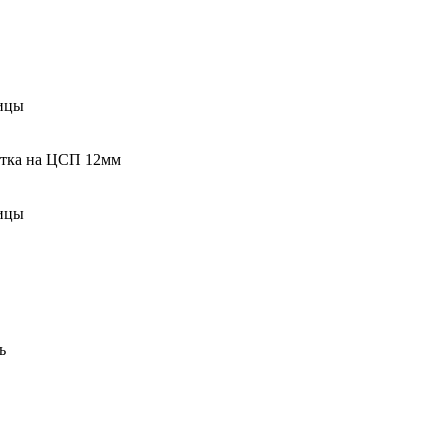
ицы
итка на ЦСП 12мм
ицы
ь