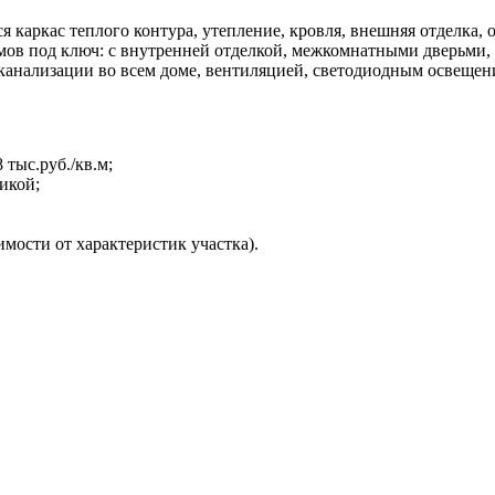
 каркас теплого контура, утепление, кровля, внешняя отделка, 
мов под ключ: с внутренней отделкой, межкомнатными дверьми,
 канализации во всем доме, вентиляцией, светодиодным освеще
 тыс.руб./кв.м;
рикой;
имости от характеристик участка).