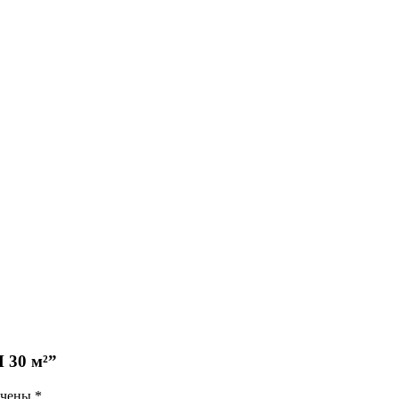
 30 м²”
ечены
*