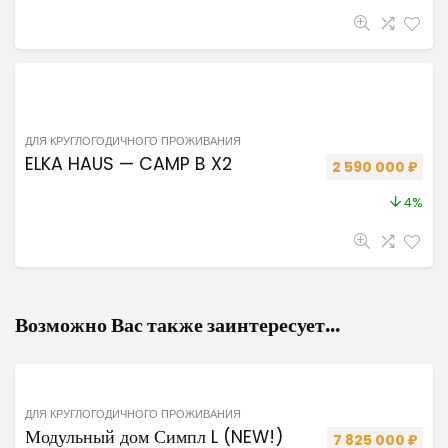
ДЛЯ КРУГЛОГОДИЧНОГО ПРОЖИВАНИЯ
ELKA HAUS — CAMP B X2
Первоначальная 
Теку
2 590 000
₽
4%
Возможно Вас также заинтересует…
ДЛЯ КРУГЛОГОДИЧНОГО ПРОЖИВАНИЯ
Модульный дом Симпл L (NEW!)
Первоначальная
Теку
7 825 000
₽