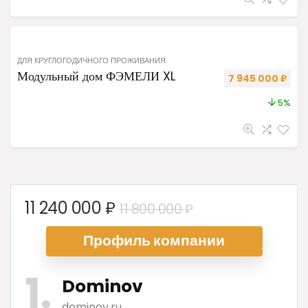
ДЛЯ КРУГЛОГОДИЧНОГО ПРОЖИВАНИЯ
Модульный дом ФЭМЕЛИ XL
Первоначальная 
Теку
7 945 000
₽
5%
Первоначальна
Текущая
11 240 000
₽
11 800 000
₽
цена
цена:
Профиль ком
пании
составляла
11
11
240
1
800
000 ₽.
Dominov
000 ₽.
dominov.ru