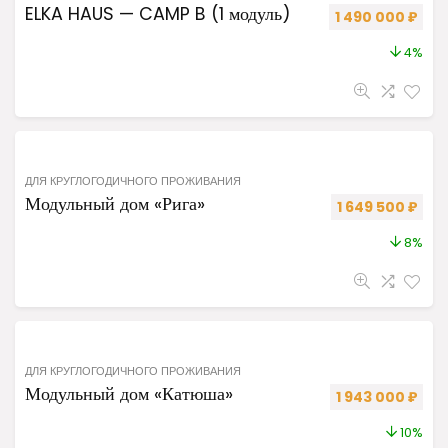
ELKA HAUS — CAMP B (1 модуль)
Первоначальная
Теку
1 490 000
₽
4%
ДЛЯ КРУГЛОГОДИЧНОГО ПРОЖИВАНИЯ
Модульный дом «Рига»
Первоначальная
Теку
1 649 500
₽
8%
ДЛЯ КРУГЛОГОДИЧНОГО ПРОЖИВАНИЯ
Модульный дом «Катюша»
Первоначальная
Теку
1 943 000
₽
10%