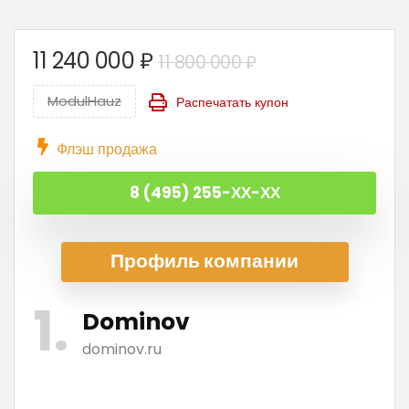
Первоначальна
Текущая
11 240 000
₽
11 800 000
₽
цена
цена:
ModulHauz
Распечатать купон
составляла
11
11
240
Флэш продажа
800
000 ₽.
000 ₽.
8 (495) 255-ХХ-ХХ
Профиль ком
пании
1
Dominov
dominov.ru