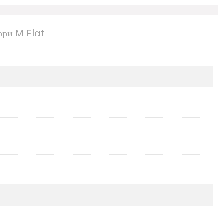
рри M Flat