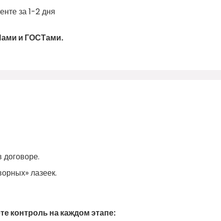
нте за 1-2 дня
Пами и ГОСТами.
 договоре.
ворных» лазеек.
е контроль на каждом этапе: