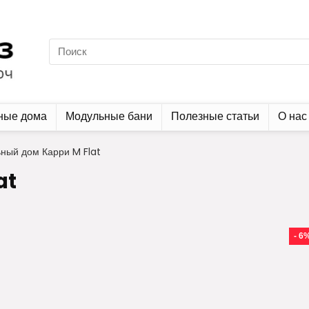
ные дома
Модульные бани
Полезные статьи
О нас
ный дом Карри M Flat
at
- 6