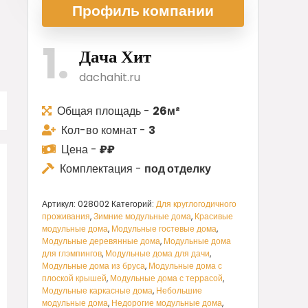
Профиль ком
пании
1
Дача Хит
dachahit.ru
Общая площадь -
26м²
Кол-во комнат -
3
Цена -
₽₽
Комплектация -
под отделку
Артикул:
028002
Категорий:
Для круглогодичного
проживания
,
Зимние модульные дома
,
Красивые
модульные дома
,
Модульные гостевые дома
,
Модульные деревянные дома
,
Модульные дома
для глэмпингов
,
Модульные дома для дачи
,
Модульные дома из бруса
,
Модульные дома с
плоской крышей
,
Модульные дома с террасой
,
Модульные каркасные дома
,
Небольшие
модульные дома
,
Недорогие модульные дома
,