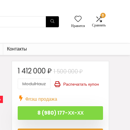
0
Сравнить
Нравится
Контакты
Первоначальн
Текущая
1 412 000
₽
1 500 000
₽
цена
цена:
ModulHauz
Распечатать купон
составляла
1
1
412
Флэш продажа
%
500
000 ₽.
000 ₽.
8 (980) 177-ХХ-ХХ