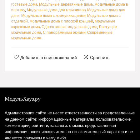
гостевые дома
,
Модульные деревянные дома
,
Модульные дома в
ипотеку
,
Модульные дома для глэмпингов
,
Модульные дома для
дачи
,
Модульные дома с коммуникациями
,
Модульные дома с
отделкой
,
Модульные дома с плоской крышей
,
Модульные
каркасные дома
,
Одноэтажные модульные дома
,
Растущие
модульные дома
,
С панорамными окнами
,
Современные
модульные дома
Добавить в список желаний
Сравнить
МодульХауз.ру
Администрация сайта не несет ответственности за представленные
на данном сайте: информационные материалы, пользовательские
комментарии, рейтинги, каталоги, отзывы, представленная
информация носит исключительно ознакомительный характер и не
является призывом к чему либо.