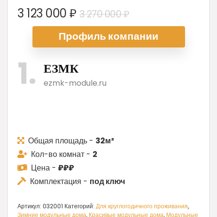
Первоначальная
Текущая
3 123 000
₽
3 270 000
₽
цена
цена:
Профиль ком
пании
составляла
3
3
123
1
270
000 ₽.
ЕЗМК
000 ₽.
ezmk-module.ru
Общая площадь -
32м²
Кол-во комнат -
2
Цена -
₽₽₽
Комплектация -
под ключ
Артикул:
032001
Категорий:
Для круглогодичного проживания
,
Зимние модульные дома
,
Красивые модульные дома
,
Модульные