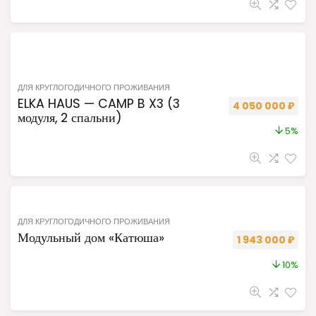
ДЛЯ КРУГЛОГОДИЧНОГО ПРОЖИВАНИЯ
ELKA HAUS — CAMP B X3 (3
Первоначальная 
Теку
4 050 000
₽
модуля, 2 спальни)
5%
ДЛЯ КРУГЛОГОДИЧНОГО ПРОЖИВАНИЯ
Модульный дом «Катюша»
Первоначальная
Теку
1 943 000
₽
10%