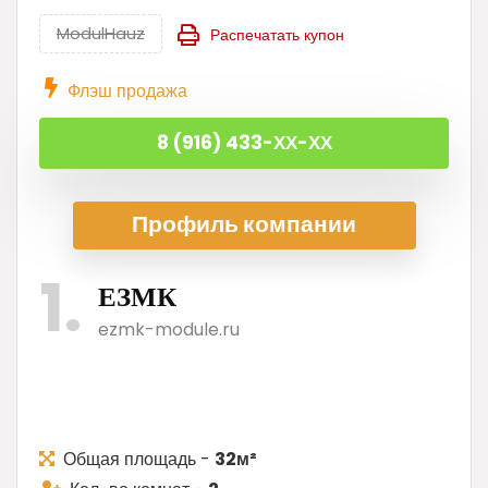
цена
цена:
ModulHauz
Распечатать купон
составляла
3
3
123
Флэш продажа
270
000 ₽.
000 ₽.
8 (916) 433-ХХ-ХХ
Профиль ком
пании
1
ЕЗМК
ezmk-module.ru
Общая площадь -
32м²