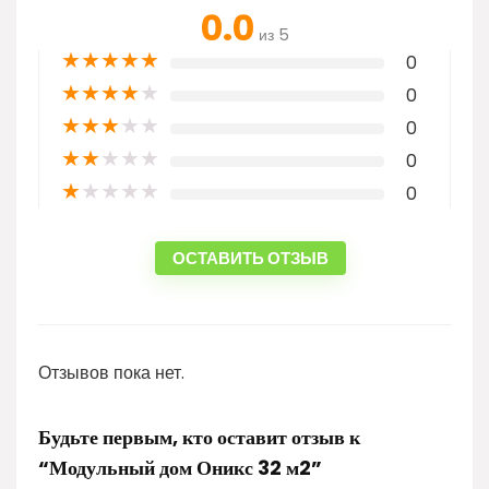
0.0
из 5
★
★
★
★
★
0
★
★
★
★
★
0
★
★
★
★
★
0
★
★
★
★
★
0
★
★
★
★
★
0
ОСТАВИТЬ ОТЗЫВ
Отзывов пока нет.
Будьте первым, кто оставит отзыв к
“Модульный дом Оникс 32 м2”