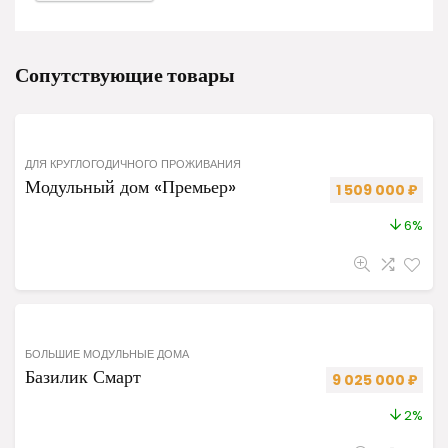
Сопутствующие товары
ДЛЯ КРУГЛОГОДИЧНОГО ПРОЖИВАНИЯ
Модульный дом «Премьер»
Первоначальная
Теку
1 509 000
₽
6%
БОЛЬШИЕ МОДУЛЬНЫЕ ДОМА
Базилик Смарт
Первоначальная 
Теку
9 025 000
₽
2%