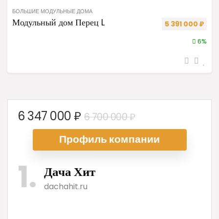
БОЛЬШИЕ МОДУЛЬНЫЕ ДОМА
Модульный дом Перец L
Первоначальная
Теку
5 391 000
₽
6%
Первоначальна
Текущая
6 347 000
₽
6 700 000
₽
цена
цена:
Профиль ком
пании
составляла
6
6
347
1
700
000 ₽.
Дача Хит
000 ₽.
dachahit.ru