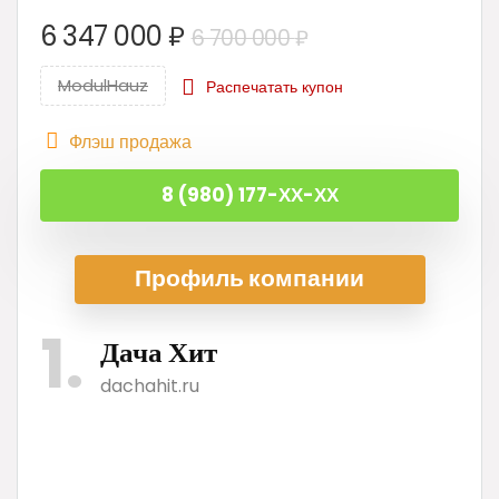
Первоначальна
Текущая
6 347 000
₽
6 700 000
₽
цена
цена:
ModulHauz
Распечатать купон
составляла
6
6
347
Флэш продажа
700
000 ₽.
000 ₽.
8 (980) 177-ХХ-ХХ
Профиль ком
пании
1
Дача Хит
dachahit.ru