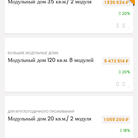
Модульный дом 35 кв.м./ 2 модуля
Первоначальная
Теку
1 835 534
₽
20%
БОЛЬШИЕ МОДУЛЬНЫЕ ДОМА
Модульный дом 120 кв.м. 8 модулей
Первоначальная
Теку
5 472 514
₽
20%
ДЛЯ КРУГЛОГОДИЧНОГО ПРОЖИВАНИЯ
Модульный дом 20 кв.м./ 2 модуля
Первоначальная
Теку
1 069 200
₽
18%