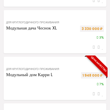
ДЛЯ КРУГЛОГОДИЧНОГО ПРОЖИВАНИЯ
Модульная дача Чеснок XL
Первоначальная 
Теку
3 330 000
₽
3%
ЦЕНА-КАЧЕСТВО
ДЛЯ КРУГЛОГОДИЧНОГО ПРОЖИВАНИЯ
Модульный дом Карри L
Первоначальная
Теку
1 948 000
₽
7%