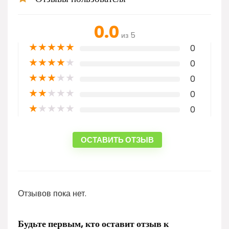
0.0
из 5
★
★
★
★
★
0
★
★
★
★
★
0
★
★
★
★
★
0
★
★
★
★
★
0
★
★
★
★
★
0
ОСТАВИТЬ ОТЗЫВ
Отзывов пока нет.
Будьте первым, кто оставит отзыв к