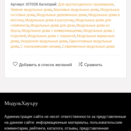
Артикул:
017005
Категорий:
Для круглогодичного проживания
,
Зимние модульные дома
,
Красивые модульные дома
,
Модульные
гостевые дома
,
Модульные деревянные дома
,
Модульные дома в
ипотеку
,
Модульные дома в рассрочку
,
Модульные дома для
глэмпингов
,
Модульные дома для дачи
,
Модульные дома из
бруса
,
Модульные дома с коммуникациями
,
Модульные дома с
отделкой
,
Модульные дома с террасой
,
Модульные каркасные
дома
,
Недорогие модульные дома
,
Одноэтажные модульные
дома
,
С панорамными окнами
,
Современные модульные дома
Добавить в список желаний
Сравнить
МодульХауз.ру
Администрация сайта не несет ответственности за представленные
на данном сайте: информационные материалы, пользовательские
комментарии, рейтинги, каталоги, отзывы, представленная