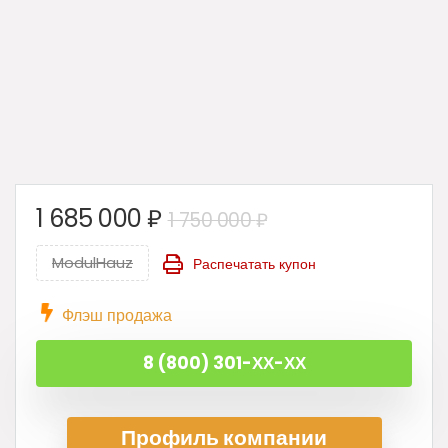
Первоначальная
Текущая
1 685 000
₽
1 750 000
₽
цена
цена:
ModulHauz
Распечатать купон
составляла
1
1
685
Флэш продажа
750
000 ₽.
000 ₽.
8 (800) 301-ХХ-ХХ
Профиль ком
пании