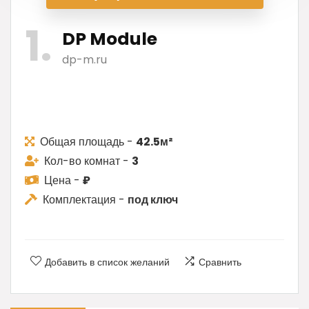
1
DP Module
dp-m.ru
Общая площадь -
42.5м²
Кол-во комнат -
3
Цена -
₽
Комплектация -
под ключ
Добавить в список желаний
Сравнить